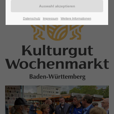
24h
Datenschutz
Impressum
Weitere Informationen
/ 365days
We offer support for our customers
Mon - Fri 8:00am - 5:00pm
(GMT +1)
Get in touch
Cybersteel Inc.
376-293 City Road, Suite 600
San Francisco, CA 94102
Have any questions?
+44 1234 567 890