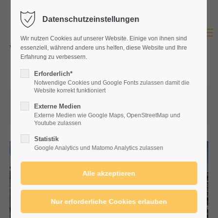
Datenschutzeinstellungen
Login
Menu
Wir nutzen Cookies auf unserer Website. Einige von ihnen sind
Benutzername
essenziell, während andere uns helfen, diese Website und Ihre
Erfahrung zu verbessern.
Erforderlich*
Notwendige Cookies und Google Fonts zulassen damit die
Website korrekt funktioniert
Passwort
02.08.2023 12:26
von Kulturgut Wochenmarkt
Externe Medien
(Kommentare: 0)
Externe Medien wie Google Maps, OpenStreetMap und
Youtube zulassen
Statistik
Anmelden
Google Analytics und Matomo Analytics zulassen
Register
|
Lost your password?
Support
Lorem ipsum dolor sit amet: