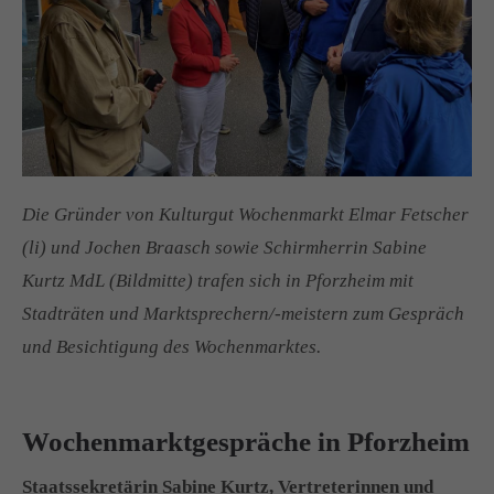
Drop us a line
info@yourdomain.com
About us
Lorem ipsum dolor sit amet, consectetuer adipiscing
elit.
Die Gründer von Kulturgut Wochenmarkt Elmar Fetscher
Aenean commodo ligula eget dolor. Aenean massa.
(li) und Jochen Braasch sowie Schirmherrin Sabine
Cum sociis natoque penatibus et magnis dis parturient
Kurtz MdL (Bildmitte) trafen sich in Pforzheim mit
montes, nascetur ridiculus mus. Donec quam felis,
Stadträten und
Marktsprechern/-meistern zum Gespräch
ultricies nec.
und Besichtigung des Wochenmarktes.
Wochenmarktgespräche in Pforzheim
Staatssekretärin Sabine Kurtz, Vertreterinnen und