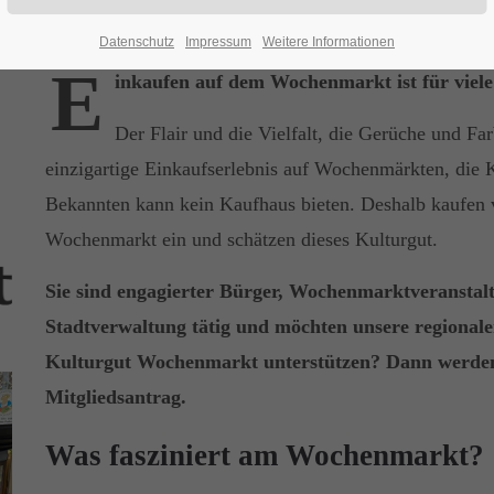
Datenschutz
Impressum
Weitere Informationen
E
inkaufen auf dem Wochenmarkt ist für viele
Der Flair und die Vielfalt, die Gerüche und Fa
einzigartige Einkaufserlebnis auf Wochenmärkten, die
Bekannten kann kein Kaufhaus bieten. Deshalb kaufen 
Wochenmarkt ein und schätzen dieses Kulturgut.
Sie sind engagierter Bürger, Wochenmarktveranstalt
Stadtverwaltung tätig und möchten unsere regionale
Kulturgut Wochenmarkt unterstützen? Dann werden
Mitgliedsantrag.
Was fasziniert am Wochenmarkt?