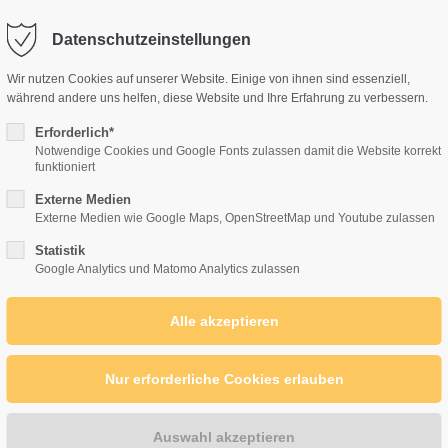
Datenschutzeinstellungen
port
Get in touch
Wir nutzen Cookies auf unserer Website. Einige von ihnen sind essenziell,
während andere uns helfen, diese Website und Ihre Erfahrung zu verbessern.
psum dolor sit amet:
Cybersteel Inc.
Erforderlich*
376-293 City Road, Suite 6
Notwendige Cookies und Google Fonts zulassen damit die Website korrekt
funktioniert
San Francisco, CA 94102
4h
Externe Medien
KONZEPT
MASSNAHMEN
MITGLIED WERDEN
/ 365days
Externe Medien wie Google Maps, OpenStreetMap und Youtube zulassen
Have any questions?
Statistik
+44 1234 567 890
Google Analytics und Matomo Analytics zulassen
Drop us a line
r support for our customers
info@yourdomain.com
Fri 8:00am - 5:00pm
(GMT
(Kommentare: 0)