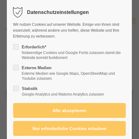
Datenschutzeinstellungen
Login
Menu
Wir nutzen Cookies auf unserer Website. Einige von ihnen sind
Benutzername
essenziell, während andere uns helfen, diese Website und Ihre
Erfahrung zu verbessern.
Erforderlich*
Notwendige Cookies und Google Fonts zulassen damit die
Website korrekt funktioniert
Passwort
30.01.2024 09:21
von Kulturgut Wochenmarkt
Externe Medien
(Kommentare: 0)
Externe Medien wie Google Maps, OpenStreetMap und
Youtube zulassen
Statistik
Anmelden
Google Analytics und Matomo Analytics zulassen
Register
|
Lost your password?
Support
Lorem ipsum dolor sit amet: