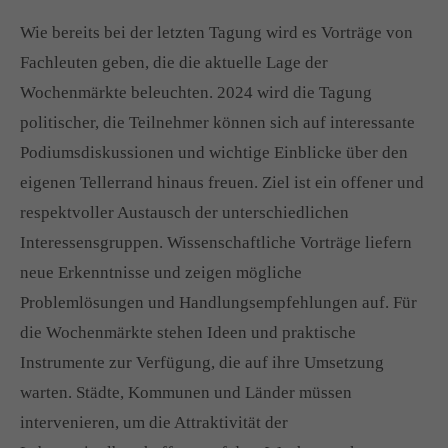
Wie bereits bei der letzten Tagung wird es Vorträge von
Drop us a line
info@yourdomain.com
Fachleuten geben, die die aktuelle Lage der
Wochenmärkte beleuchten. 2024 wird die Tagung
About us
politischer, die Teilnehmer können sich auf interessante
Podiumsdiskussionen und wichtige Einblicke über den
Lorem ipsum dolor sit amet, consectetuer adipiscing
elit.
eigenen Tellerrand hinaus freuen. Ziel ist ein offener und
respektvoller Austausch der unterschiedlichen
Aenean commodo ligula eget dolor. Aenean massa.
Interessensgruppen. Wissenschaftliche Vorträge liefern
Cum sociis natoque penatibus et magnis dis parturient
montes, nascetur ridiculus mus. Donec quam felis,
neue Erkenntnisse und zeigen mögliche
ultricies nec.
Problemlösungen und Handlungsempfehlungen auf. Für
die Wochenmärkte stehen Ideen und praktische
Instrumente zur Verfügung, die auf ihre Umsetzung
warten. Städte, Kommunen und Länder müssen
intervenieren, um die Attraktivität der