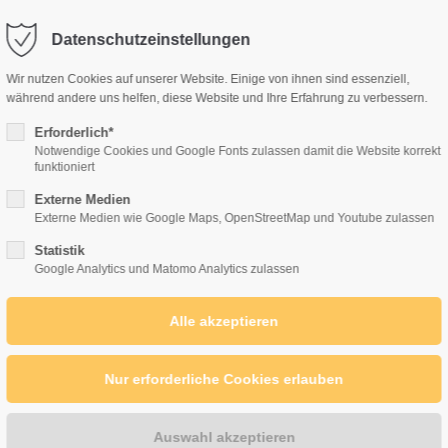
Datenschutzeinstellungen
port
Get in touch
Wir nutzen Cookies auf unserer Website. Einige von ihnen sind essenziell,
während andere uns helfen, diese Website und Ihre Erfahrung zu verbessern.
psum dolor sit amet:
Cybersteel Inc.
Erforderlich*
376-293 City Road, Suite 6
Notwendige Cookies und Google Fonts zulassen damit die Website korrekt
funktioniert
San Francisco, CA 94102
4h
Externe Medien
KONZEPT
MASSNAHMEN
MITGLIED WERDEN
/ 365days
Externe Medien wie Google Maps, OpenStreetMap und Youtube zulassen
Have any questions?
Statistik
+44 1234 567 890
Google Analytics und Matomo Analytics zulassen
Drop us a line
r support for our customers
info@yourdomain.com
Fri 8:00am - 5:00pm
(GMT
(Kommentare: 0)