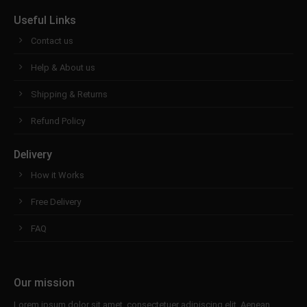
Useful Links
Contact us
Help & About us
Shipping & Returns
Refund Policy
Delivery
How it Works
Free Delivery
FAQ
Our mission
Lorem ipsum dolor sit amet, consectetuer adipiscing elit. Aenean