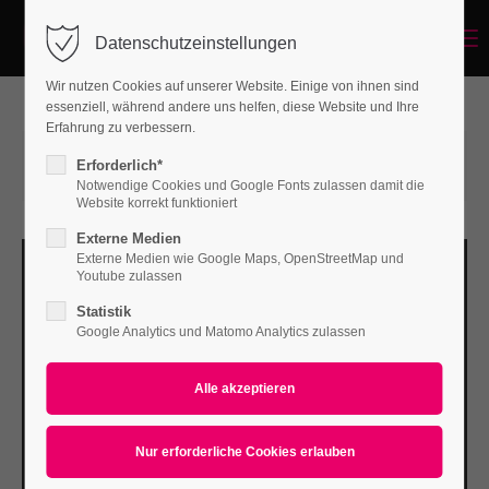
Menu
Datenschutzeinstellungen
Login
Wir nutzen Cookies auf unserer Website. Einige von ihnen sind
Benutzername
essenziell, während andere uns helfen, diese Website und Ihre
Erfahrung zu verbessern.
12.04.2016 16:32
von Kulturgut Wochenmarkt
Erforderlich*
(Kommentare: 0)
Notwendige Cookies und Google Fonts zulassen damit die
Passwort
Website korrekt funktioniert
Externe Medien
Externe Medien wie Google Maps, OpenStreetMap und
Youtube zulassen
Statistik
Anmelden
Google Analytics und Matomo Analytics zulassen
Register
|
Lost your password?
Support
Lorem ipsum dolor sit amet: