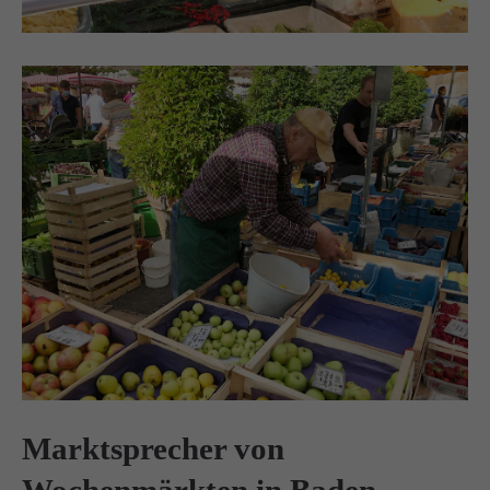
Drop us a line
info@yourdomain.com
About us
Lorem ipsum dolor sit amet, consectetuer adipiscing
elit.
Aenean commodo ligula eget dolor. Aenean massa.
Cum sociis natoque penatibus et magnis dis parturient
montes, nascetur ridiculus mus. Donec quam felis,
ultricies nec.
Marktsprecher von
Wochenmärkten in Baden-