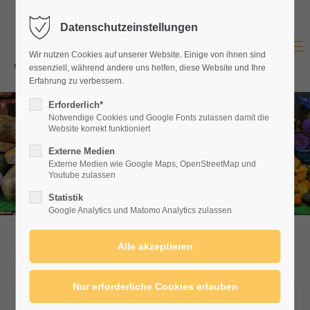
Datenschutzeinstellungen
Login
Menu
Wir nutzen Cookies auf unserer Website. Einige von ihnen sind
Benutzername
essenziell, während andere uns helfen, diese Website und Ihre
Erfahrung zu verbessern.
Erforderlich*
Notwendige Cookies und Google Fonts zulassen damit die
Website korrekt funktioniert
Passwort
Marktsprecher
Externe Medien
Externe Medien wie Google Maps, OpenStreetMap und
Youtube zulassen
Statistik
Anmelden
Google Analytics und Matomo Analytics zulassen
Register
|
Lost your password?
Maßnahmen
Support
Lorem ipsum dolor sit amet:
Wochenmarkt-Leitfaden