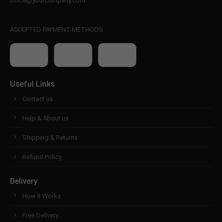
office@yourcompany.com
ACCEPTED PAYMENT METHODS
Useful Links
Contact us
Help & About us
Shipping & Returns
Refund Policy
Delivery
How it Works
Free Delivery