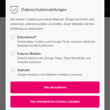
Menu
Datenschutzeinstellungen
Login
Wir nutzen Cookies auf unserer Website. Einige von ihnen sind
Benutzername
essenziell, während andere uns helfen, diese Website und Ihre
Erfahrung zu verbessern.
Downloads
Erforderlich*
Notwendige Cookies und Google Fonts zulassen damit die
Passwort
Website korrekt funktioniert
Lorem ipsum dolor sit amet, consectetuer
Externe Medien
adipiscing elit. Aenean commodo ligula eget
Externe Medien wie Google Maps, OpenStreetMap und
Youtube zulassen
dolor. Aenean massa.
Statistik
Anmelden
Google Analytics und Matomo Analytics zulassen
Register
|
Lost your password?
Support
Lorem ipsum dolor sit amet:
Downloads